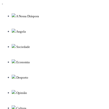
A Nossa Diáspora
Angola
Sociedade
Economia
Desporto
Opinião
Cultura