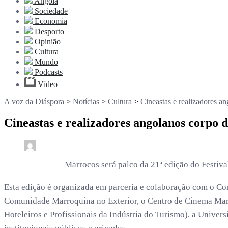
Angola
Sociedade
Economia
Desporto
Opinião
Cultura
Mundo
Podcasts
Vídeo
A voz da Diáspora
>
Notícias
>
Cultura
>
Cineastas e realizadores a
Cineastas e realizadores angolanos corpo 
0
4 min read
rdl /
8 meses
Marrocos será palco da 21ª edição do Festiv
Esta edição é organizada em parceria e colaboração com o Con
Comunidade Marroquina no Exterior, o Centro de Cinema Mar
Hoteleiros e Profissionais da Indústria do Turismo), a Univer