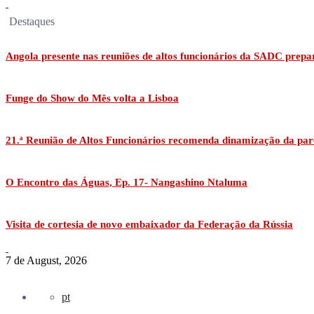
Destaques
Angola presente nas reuniões de altos funcionários da SADC prepa
Funge do Show do Mês volta a Lisboa
21.ª Reunião de Altos Funcionários recomenda dinamização da par
O Encontro das Águas, Ep. 17- Nangashino Ntaluma
Visita de cortesia de novo embaixador da Federação da Rússia
7 de August, 2026
pt