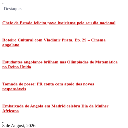
Destaques
Chefe de Estado felicita povo ivoiriense pelo seu dia nacional
Roteiro Cultural com Vladimir Prata, Ep. 29 – Cinema
angolano
Estudantes angolanos brilham nas Olimpíadas de Matemática
no Reino Unido
Tomada de posse: PR conta com apoio dos novos
responsáveis
Embaixada de Angola em Madrid celebra Dia da Mulher
Africana
8 de August, 2026