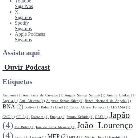
Youtube
Siga-Nos
X
Siga-nos
Spotify
Siga-nos
Apple Podcasts
Siga-nos
Assista aqui
Ouvir Podcast
Etiquetas
Ambiente
(1)
Ana_Paula_de_Carvalho
(1)
Angola_Startup_Summit
(1)
Antony_Blinken
(1)
Argélia
(1)
Arte_Africana
(1)
Augusto_Santos_Silva
(1)
Banco_Nacional_de_Angola
(1)
BNA
(2)
Bodiva
(1)
Bolsa
(1)
Brasil
(1)
Carlos_Alberto_Fonseca
(1)
CEVAMA
(1)
Japão
CMC
(1)
CPLP
(1)
Diáspora
(1)
Etiópia
(1)
Fumio_Kishida
(1)
GAFI
(1)
(4)
João_Lourenço
Joe_Biden
(1)
José_de_Lima_Massano
(1)
(4)
MEP
(2)
Kyoto
(1)
Lenovo
(1)
MPLA
(1)
Márcia_Dias
(1)
Naruhito
(1)