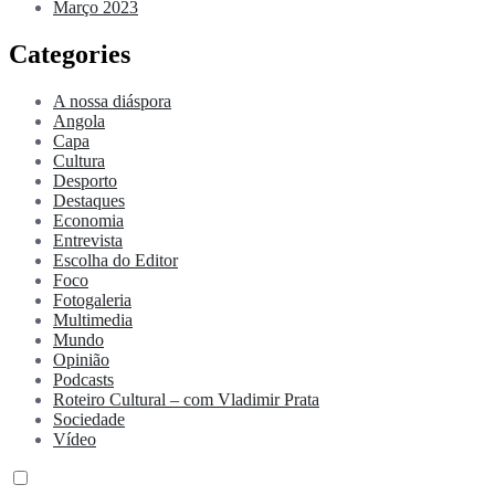
Março 2023
Categories
A nossa diáspora
Angola
Capa
Cultura
Desporto
Destaques
Economia
Entrevista
Escolha do Editor
Foco
Fotogaleria
Multimedia
Mundo
Opinião
Podcasts
Roteiro Cultural – com Vladimir Prata
Sociedade
Vídeo