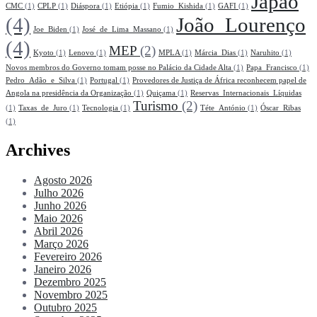
Japão
CMC
(1)
CPLP
(1)
Diáspora
(1)
Etiópia
(1)
Fumio_Kishida
(1)
GAFI
(1)
(4)
João_Lourenço
Joe_Biden
(1)
José_de_Lima_Massano
(1)
(4)
MEP
(2)
Kyoto
(1)
Lenovo
(1)
MPLA
(1)
Márcia_Dias
(1)
Naruhito
(1)
Novos membros do Governo tomam posse no Palácio da Cidade Alta
(1)
Papa_Francisco
(1)
Pedro_Adão_e_Silva
(1)
Portugal
(1)
Provedores de Justiça de África reconhecem papel de
Angola na presidência da Organização
(1)
Quiçama
(1)
Reservas_Internacionais_Líquidas
Turismo
(2)
(1)
Taxas_de_Juro
(1)
Tecnologia
(1)
Téte_António
(1)
Óscar_Ribas
(1)
Archives
Agosto 2026
Julho 2026
Junho 2026
Maio 2026
Abril 2026
Março 2026
Fevereiro 2026
Janeiro 2026
Dezembro 2025
Novembro 2025
Outubro 2025