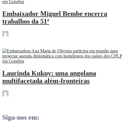
Embaixador Miguel Bembe encerra
trabalhos da 51ª
rdl
Jan 31
Laurinda Kukuy: uma angolana
multifacetada além-fronteiras
rdl
Jan 31
Siga-nos em: