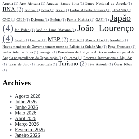
Argélia
(1)
Arte_Africana
(1)
Augusto_Santos_Silva
(1)
Banco_Nacional_de_Angola
(1)
BNA
(2)
Bodiva
(1)
Bolsa
(1)
Brasil
(1)
Carlos_Alberto_Fonseca
(1)
CEVAMA
(1)
Japão
CMC
(1)
CPLP
(1)
Diáspora
(1)
Etiópia
(1)
Fumio_Kishida
(1)
GAFI
(1)
(4)
João_Lourenço
Joe_Biden
(1)
José_de_Lima_Massano
(1)
(4)
MEP
(2)
Kyoto
(1)
Lenovo
(1)
MPLA
(1)
Márcia_Dias
(1)
Naruhito
(1)
Novos membros do Governo tomam posse no Palácio da Cidade Alta
(1)
Papa_Francisco
(1)
Pedro_Adão_e_Silva
(1)
Portugal
(1)
Provedores de Justiça de África reconhecem papel de
Angola na presidência da Organização
(1)
Quiçama
(1)
Reservas_Internacionais_Líquidas
Turismo
(2)
(1)
Taxas_de_Juro
(1)
Tecnologia
(1)
Téte_António
(1)
Óscar_Ribas
(1)
Archives
Agosto 2026
Julho 2026
Junho 2026
Maio 2026
Abril 2026
Março 2026
Fevereiro 2026
Janeiro 2026