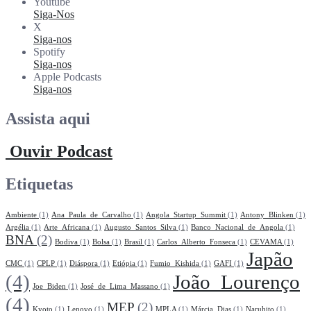
Youtube
Siga-Nos
X
Siga-nos
Spotify
Siga-nos
Apple Podcasts
Siga-nos
Assista aqui
Ouvir Podcast
Etiquetas
Ambiente
(1)
Ana_Paula_de_Carvalho
(1)
Angola_Startup_Summit
(1)
Antony_Blinken
(1)
Argélia
(1)
Arte_Africana
(1)
Augusto_Santos_Silva
(1)
Banco_Nacional_de_Angola
(1)
BNA
(2)
Bodiva
(1)
Bolsa
(1)
Brasil
(1)
Carlos_Alberto_Fonseca
(1)
CEVAMA
(1)
Japão
CMC
(1)
CPLP
(1)
Diáspora
(1)
Etiópia
(1)
Fumio_Kishida
(1)
GAFI
(1)
(4)
João_Lourenço
Joe_Biden
(1)
José_de_Lima_Massano
(1)
(4)
MEP
(2)
Kyoto
(1)
Lenovo
(1)
MPLA
(1)
Márcia_Dias
(1)
Naruhito
(1)