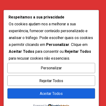
geral@vozdadiaspora.co.ao
Respeitamos a sua privacidade
direccao@vozdadiaspora.co.ao
Os cookies ajudam-nos a melhorar a sua
redaccao@vozdadiaspora.co.ao
experiência, fornecer conteúdo personalizado e
comercial@vozdadiaspora.co.ao
analisar o tráfego. Pode escolher quais os cookies
recrutamento@vozdadiaspora.co.ao
a permitir clicando em
Personalizar
. Clique em
Aceitar Todos
para consentir ou
Rejeitar Todos
para recusar cookies não essenciais.
Personalizar
Todos os direitos reservados a "A Voz da Diáspora" |
Rejeitar Todos
2023
Aceitar Todos
Powered by