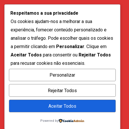
geral@vozdadiaspora.co.ao
Respeitamos a sua privacidade
direccao@vozdadiaspora.co.ao
Os cookies ajudam-nos a melhorar a sua
redaccao@vozdadiaspora.co.ao
experiência, fornecer conteúdo personalizado e
comercial@vozdadiaspora.co.ao
analisar o tráfego. Pode escolher quais os cookies
recrutamento@vozdadiaspora.co.ao
a permitir clicando em
Personalizar
. Clique em
Aceitar Todos
para consentir ou
Rejeitar Todos
para recusar cookies não essenciais.
Personalizar
Todos os direitos reservados a "A Voz da Diáspora" |
Rejeitar Todos
2023
Aceitar Todos
Quem Somos
Fale Connosco
Powered by