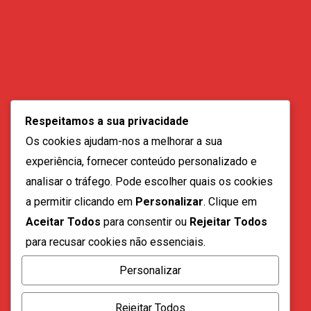
Contactos:
geral@vozdadiaspora.co.ao
Respeitamos a sua privacidade
direccao@vozdadiaspora.co.ao
Os cookies ajudam-nos a melhorar a sua
redaccao@vozdadiaspora.co.ao
experiência, fornecer conteúdo personalizado e
comercial@vozdadiaspora.co.ao
analisar o tráfego. Pode escolher quais os cookies
recrutamento@vozdadiaspora.co.ao
a permitir clicando em
Personalizar
. Clique em
Aceitar Todos
para consentir ou
Rejeitar Todos
para recusar cookies não essenciais.
Personalizar
Todos os direitos reservados a "A Voz da Diáspora" |
Rejeitar Todos