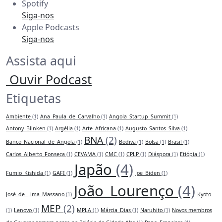
Spotify
Siga-nos
Apple Podcasts
Siga-nos
Assista aqui
Ouvir Podcast
Etiquetas
Ambiente
(1)
Ana_Paula_de_Carvalho
(1)
Angola_Startup_Summit
(1)
Antony_Blinken
(1)
Argélia
(1)
Arte_Africana
(1)
Augusto_Santos_Silva
(1)
BNA
(2)
Banco_Nacional_de_Angola
(1)
Bodiva
(1)
Bolsa
(1)
Brasil
(1)
Carlos_Alberto_Fonseca
(1)
CEVAMA
(1)
CMC
(1)
CPLP
(1)
Diáspora
(1)
Etiópia
(1)
Japão
(4)
Fumio_Kishida
(1)
GAFI
(1)
Joe_Biden
(1)
João_Lourenço
(4)
José_de_Lima_Massano
(1)
Kyoto
MEP
(2)
(1)
Lenovo
(1)
MPLA
(1)
Márcia_Dias
(1)
Naruhito
(1)
Novos membros