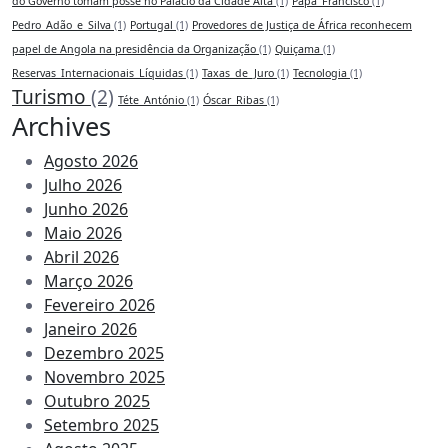
do Governo tomam posse no Palácio da Cidade Alta
(1)
Papa_Francisco
(1)
Pedro_Adão_e_Silva
(1)
Portugal
(1)
Provedores de Justiça de África reconhecem
papel de Angola na presidência da Organização
(1)
Quiçama
(1)
Reservas_Internacionais_Líquidas
(1)
Taxas_de_Juro
(1)
Tecnologia
(1)
Turismo
(2)
Téte_António
(1)
Óscar_Ribas
(1)
Archives
Agosto 2026
Julho 2026
Junho 2026
Maio 2026
Abril 2026
Março 2026
Fevereiro 2026
Janeiro 2026
Dezembro 2025
Novembro 2025
Outubro 2025
Setembro 2025