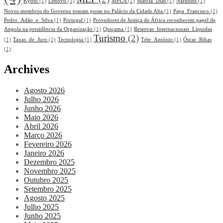
Kyoto
(1)
Lenovo
(1)
MPLA
(1)
Márcia_Dias
(1)
Naruhito
(1)
Novos membros do Governo tomam posse no Palácio da Cidade Alta
(1)
Papa_Francisco
(1)
Pedro_Adão_e_Silva
(1)
Portugal
(1)
Provedores de Justiça de África reconhecem papel de
Angola na presidência da Organização
(1)
Quiçama
(1)
Reservas_Internacionais_Líquidas
Turismo
(2)
(1)
Taxas_de_Juro
(1)
Tecnologia
(1)
Téte_António
(1)
Óscar_Ribas
(1)
Archives
Agosto 2026
Julho 2026
Junho 2026
Maio 2026
Abril 2026
Março 2026
Fevereiro 2026
Janeiro 2026
Dezembro 2025
Novembro 2025
Outubro 2025
Setembro 2025
Agosto 2025
Julho 2025
Junho 2025