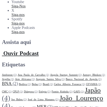
Youtube
Siga-Nos
X
Siga-nos
Spotify
Siga-nos
Apple Podcasts
Siga-nos
Assista aqui
Ouvir Podcast
Etiquetas
Ambiente
(1)
Ana_Paula_de_Carvalho
(1)
Angola_Startup_Summit
(1)
Antony_Blinken
(1)
Argélia
(1)
Arte_Africana
(1)
Augusto_Santos_Silva
(1)
Banco_Nacional_de_Angola
(1)
BNA
(2)
Bodiva
(1)
Bolsa
(1)
Brasil
(1)
Carlos_Alberto_Fonseca
(1)
CEVAMA
(1)
Japão
CMC
(1)
CPLP
(1)
Diáspora
(1)
Etiópia
(1)
Fumio_Kishida
(1)
GAFI
(1)
(4)
João_Lourenço
Joe_Biden
(1)
José_de_Lima_Massano
(1)
(4)
MEP
(2)