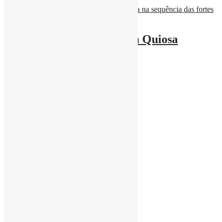
Abr 15
Embaixador João Baptista Quiosa
recebeu em audiência
rdl
Abr 15
Siga-nos em:
Facebook
Siga-nos
Instagram
Siga-nos
Youtube
Siga-Nos
X
Siga-nos
Spotify
Siga-nos