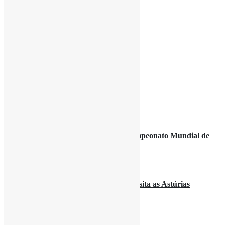
Podcasts
Vídeo
Notificação
Últimas notícias
Angola conquista medalha de ouro Campeonato Mundial de
Ago 08, 2026
Embaixadora de Angola em Espanha visita as Astúrias
Ago 08, 2026