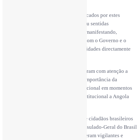
Bengo.
Perante os efeitos devastadores provocados por estes
fenómenos naturais, o Brasil expressou sentidas
condolências às famílias das vítimas, manifestando,
igualmente, a sua solidariedade para com o Governo e o
povo angolano, em especial às comunidades directamente
afectadas.
As autoridades brasileiras acompanharam com atenção a
evolução da situação e destacaram a importância da
cooperação e da solidariedade internacional em momentos
de adversidade, reiterando o apoio institucional a Angola
neste contexto.
Até ao momento, não houve registo de cidadãos brasileiros
entre as vítimas. A Embaixada e o Consulado-Geral do Brasil
em Angola informaram que se mantiveram vigilantes e