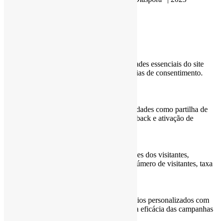
Quem Somos
Fale Connosco
Customize
Reject All
Accept All
Powered by
✖
►
Cookies Necessários
Sempre Ativo
Os cookies necessários ativam funcionalidades essenciais do site
como logins seguros e ajustes de preferências de consentimento.
Não armazenam dados pessoais.
Nenhum
►
Cookies Funcionais
Observação
Os cookies funcionais suportam funcionalidades como partilha de
conteúdo em redes sociais, recolha de feedback e ativação de
ferramentas de terceiros.
Nenhum
►
Cookies Analíticos
Observação
Os cookies analíticos monitorizam interações dos visitantes,
fornecendo insights sobre métricas como número de visitantes, taxa
de rejeição e fontes de tráfego.
Nenhum
►
Cookies de Publicidade
Observação
Os cookies de publicidade entregam anúncios personalizados com
base nas suas visitas anteriores e analisam a eficácia das campanhas
publicitárias.