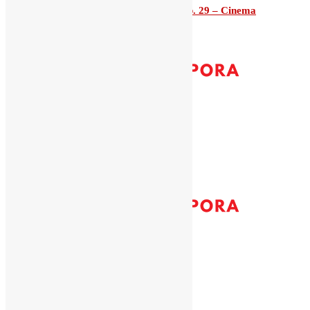
Roteiro Cultural com Vladimir Prata, Ep. 29 – Cinema
angolano
9 de August, 2026
pt
A Nossa Diáspora