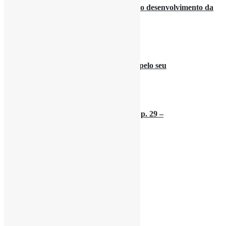
Mariquinha António sonha contribuir no desenvolvimento da
saúde
Ago 08, 2026
Chefe de Estado felicita povo ivoiriense pelo seu
Ago 07, 2026
Roteiro Cultural com Vladimir Prata, Ep. 29 –
Ago 07, 2026
A Nossa Diáspora
Angola
Sociedade
Economia