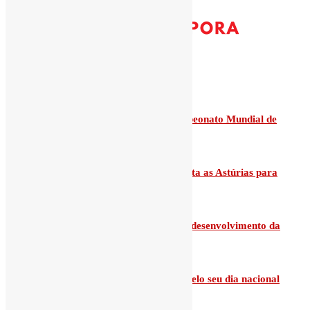
Destaques
Angola conquista medalha de ouro Campeonato Mundial de
Ju-Jitsu
Embaixadora de Angola em Espanha visita as Astúrias para
reforçar
Mariquinha António sonha contribuir no desenvolvimento da
saúde em Angola
Chefe de Estado felicita povo ivoiriense pelo seu dia nacional