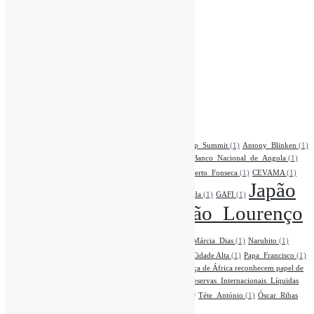
Apple Podcasts
Siga-nos
Assista aqui
Ouvir Podcast
Etiquetas
Ambiente
(1)
Ana_Paula_de_Carvalho
(1)
Angola_Startup_Summit
(1)
Antony_Blinken
(1)
Argélia
(1)
Arte_Africana
(1)
Augusto_Santos_Silva
(1)
Banco_Nacional_de_Angola
(1)
BNA
(2)
Bodiva
(1)
Bolsa
(1)
Brasil
(1)
Carlos_Alberto_Fonseca
(1)
CEVAMA
(1)
Japão
CMC
(1)
CPLP
(1)
Diáspora
(1)
Etiópia
(1)
Fumio_Kishida
(1)
GAFI
(1)
(4)
João_Lourenço
Joe_Biden
(1)
José_de_Lima_Massano
(1)
(4)
MEP
(2)
Kyoto
(1)
Lenovo
(1)
MPLA
(1)
Márcia_Dias
(1)
Naruhito
(1)
Novos membros do Governo tomam posse no Palácio da Cidade Alta
(1)
Papa_Francisco
(1)
Pedro_Adão_e_Silva
(1)
Portugal
(1)
Provedores de Justiça de África reconhecem papel de
Angola na presidência da Organização
(1)
Quiçama
(1)
Reservas_Internacionais_Líquidas
Turismo
(2)
(1)
Taxas_de_Juro
(1)
Tecnologia
(1)
Téte_António
(1)
Óscar_Ribas
(1)