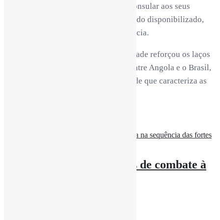
disponíveis para prestar assistência consular aos seus
nacionais em caso de necessidade, tendo disponibilizado,
para o efeito, um contacto de emergência.
A presente manifestação de solidariedade reforçou os laços
históricos de amizade e cooperação entre Angola e o Brasil,
evidenciando o espírito de proximidade que caracteriza as
relações entre os dois países.
Share:
Angola reforça estratégias de combate à
corrupção
rdl