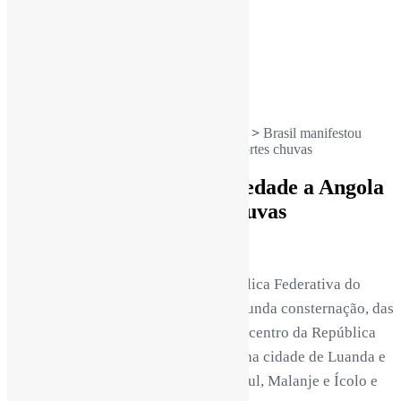
Desporto
Opinião
Cultura
Mundo
Podcasts
Vídeo
A voz da Diáspora
>
Notícias
>
Destaques
>
Brasil manifestou
solidariedade a Angola na sequência das fortes chuvas
Brasil manifestou solidariedade a Angola
na sequência das fortes chuvas
0
2 min read
rdl /
4 meses
O Governo da República Federativa do
Brasil tomou conhecimento, com profunda consternação, das
fortes chuvas que atingiram o Oeste e centro da República
de Angola, com particular incidência na cidade de Luanda e
nas províncias de Benguela, Cuanza Sul, Malanje e Ícolo e