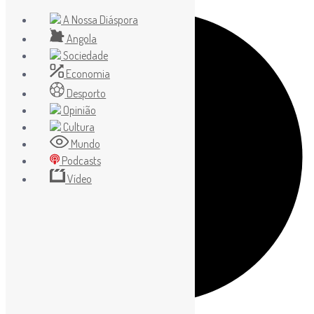
A Nossa Diáspora
Angola
Sociedade
Economia
Desporto
Opinião
Cultura
Mundo
Podcasts
Vídeo