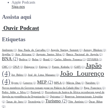
Apple Podcasts
Siga-nos
Assista aqui
Ouvir Podcast
Etiquetas
Ambiente
(1)
Ana_Paula_de_Carvalho
(1)
Angola_Startup_Summit
(1)
Antony_Blinken
(1)
Argélia
(1)
Arte_Africana
(1)
Augusto_Santos_Silva
(1)
Banco_Nacional_de_Angola
(1)
BNA
(2)
Bodiva
(1)
Bolsa
(1)
Brasil
(1)
Carlos_Alberto_Fonseca
(1)
CEVAMA
(1)
Japão
CMC
(1)
CPLP
(1)
Diáspora
(1)
Etiópia
(1)
Fumio_Kishida
(1)
GAFI
(1)
(4)
João_Lourenço
Joe_Biden
(1)
José_de_Lima_Massano
(1)
(4)
MEP
(2)
Kyoto
(1)
Lenovo
(1)
MPLA
(1)
Márcia_Dias
(1)
Naruhito
(1)
Novos membros do Governo tomam posse no Palácio da Cidade Alta
(1)
Papa_Francisco
(1)
Pedro_Adão_e_Silva
(1)
Portugal
(1)
Provedores de Justiça de África reconhecem papel de
Angola na presidência da Organização
(1)
Quiçama
(1)
Reservas_Internacionais_Líquidas
Turismo
(2)
(1)
Taxas_de_Juro
(1)
Tecnologia
(1)
Téte_António
(1)
Óscar_Ribas
(1)