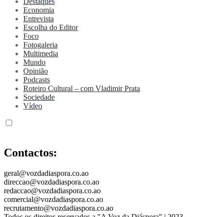
Destaques
Economia
Entrevista
Escolha do Editor
Foco
Fotogaleria
Multimedia
Mundo
Opinião
Podcasts
Roteiro Cultural – com Vladimir Prata
Sociedade
Vídeo
Contactos:
geral@vozdadiaspora.co.ao
direccao@vozdadiaspora.co.ao
redaccao@vozdadiaspora.co.ao
comercial@vozdadiaspora.co.ao
recrutamento@vozdadiaspora.co.ao
Todos os direitos reservados a "A Voz da Diáspora" | 2023