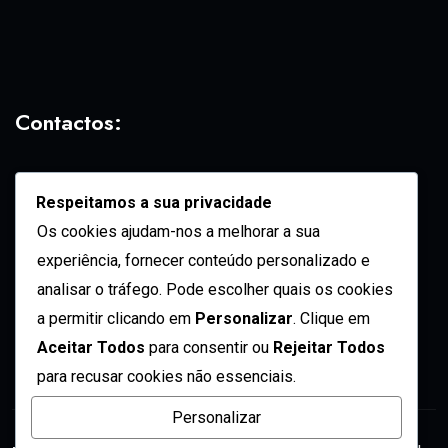
Contactos:
geral@vozdadiaspora.co.ao
Respeitamos a sua privacidade
direccao@vozdadiaspora.co.ao
Os cookies ajudam-nos a melhorar a sua
redaccao@vozdadiaspora.co.ao
experiência, fornecer conteúdo personalizado e
comercial@vozdadiaspora.co.ao
analisar o tráfego. Pode escolher quais os cookies
recrutamento@vozdadiaspora.co.ao
a permitir clicando em
Personalizar
. Clique em
Aceitar Todos
para consentir ou
Rejeitar Todos
para recusar cookies não essenciais.
Personalizar