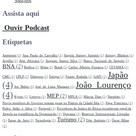
Siga-nos
Assista aqui
Ouvir Podcast
Etiquetas
Ambiente
(1)
Ana_Paula_de_Carvalho
(1)
Angola_Startup_Summit
(1)
Antony_Blinken
(1)
Argélia
(1)
Arte_Africana
(1)
Augusto_Santos_Silva
(1)
Banco_Nacional_de_Angola
(1)
BNA
(2)
Bodiva
(1)
Bolsa
(1)
Brasil
(1)
Carlos_Alberto_Fonseca
(1)
CEVAMA
(1)
Japão
CMC
(1)
CPLP
(1)
Diáspora
(1)
Etiópia
(1)
Fumio_Kishida
(1)
GAFI
(1)
(4)
João_Lourenço
Joe_Biden
(1)
José_de_Lima_Massano
(1)
(4)
MEP
(2)
Kyoto
(1)
Lenovo
(1)
MPLA
(1)
Márcia_Dias
(1)
Naruhito
(1)
Novos membros do Governo tomam posse no Palácio da Cidade Alta
(1)
Papa_Francisco
(1)
Pedro_Adão_e_Silva
(1)
Portugal
(1)
Provedores de Justiça de África reconhecem papel de
Angola na presidência da Organização
(1)
Quiçama
(1)
Reservas_Internacionais_Líquidas
Turismo
(2)
(1)
Taxas_de_Juro
(1)
Tecnologia
(1)
Téte_António
(1)
Óscar_Ribas
(1)