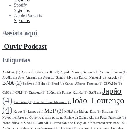
Spotify
Siga-nos
Apple Podcasts
Siga-nos
Assista aqui
Ouvir Podcast
Etiquetas
Ambiente
(1)
Ana_Paula_de_Carvalho
(1)
Angola_Startup_Summit
(1)
Antony_Blinken
(1)
Argélia
(1)
Arte_Africana
(1)
Augusto_Santos_Silva
(1)
Banco_Nacional_de_Angola
(1)
BNA
(2)
Bodiva
(1)
Bolsa
(1)
Brasil
(1)
Carlos_Alberto_Fonseca
(1)
CEVAMA
(1)
Japão
CMC
(1)
CPLP
(1)
Diáspora
(1)
Etiópia
(1)
Fumio_Kishida
(1)
GAFI
(1)
(4)
João_Lourenço
Joe_Biden
(1)
José_de_Lima_Massano
(1)
(4)
MEP
(2)
Kyoto
(1)
Lenovo
(1)
MPLA
(1)
Márcia_Dias
(1)
Naruhito
(1)
Novos membros do Governo tomam posse no Palácio da Cidade Alta
(1)
Papa_Francisco
(1)
Pedro_Adão_e_Silva
(1)
Portugal
(1)
Provedores de Justiça de África reconhecem papel de
Angola na presidência da Organização
(1)
Quiçama
(1)
Reservas_Internacionais_Líquidas