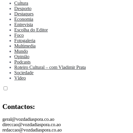
Cultura
Desporto
Destaques
Economia
Entrevista
Escolha do Editor
Foco
Fotogaleria
Multimedia
Mundo
Opinião
Podcasts
Roteiro Cultural – com Vladimir Prata
Sociedade
Vídeo
Contactos:
geral@vozdadiaspora.co.ao
direccao@vozdadiaspora.co.ao
redaccao@vozdadiaspora.co.ao