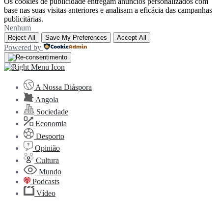
Os cookies de publicidade entregam anúncios personalizados com
base nas suas visitas anteriores e analisam a eficácia das campanhas
publicitárias.
Nenhum
Reject All
Save My Preferences
Accept All
Powered by
A Nossa Diáspora
Angola
Sociedade
Economia
Desporto
Opinião
Cultura
Mundo
Podcasts
Vídeo