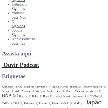
Instagram
Siga-nos
Youtube
Siga-Nos
X
Siga-nos
Spotify
Siga-nos
Apple Podcasts
Siga-nos
Assista aqui
Ouvir Podcast
Etiquetas
Ambiente
(1)
Ana_Paula_de_Carvalho
(1)
Angola_Startup_Summit
(1)
Antony_Blinken
(1)
Argélia
(1)
Arte_Africana
(1)
Augusto_Santos_Silva
(1)
Banco_Nacional_de_Angola
(1)
BNA
(2)
Bodiva
(1)
Bolsa
(1)
Brasil
(1)
Carlos_Alberto_Fonseca
(1)
CEVAMA
(1)
Japão
CMC
(1)
CPLP
(1)
Diáspora
(1)
Etiópia
(1)
Fumio_Kishida
(1)
GAFI
(1)