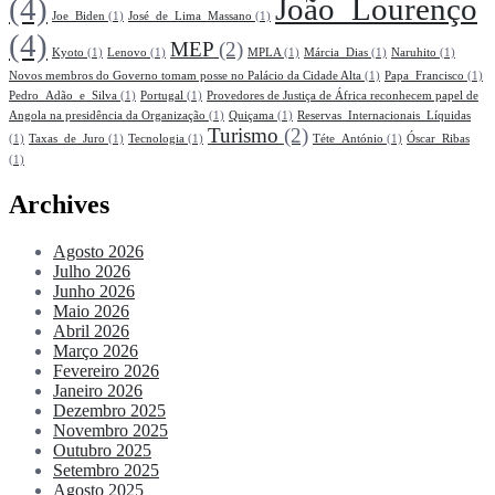
(4)
João_Lourenço
Joe_Biden
(1)
José_de_Lima_Massano
(1)
(4)
MEP
(2)
Kyoto
(1)
Lenovo
(1)
MPLA
(1)
Márcia_Dias
(1)
Naruhito
(1)
Novos membros do Governo tomam posse no Palácio da Cidade Alta
(1)
Papa_Francisco
(1)
Pedro_Adão_e_Silva
(1)
Portugal
(1)
Provedores de Justiça de África reconhecem papel de
Angola na presidência da Organização
(1)
Quiçama
(1)
Reservas_Internacionais_Líquidas
Turismo
(2)
(1)
Taxas_de_Juro
(1)
Tecnologia
(1)
Téte_António
(1)
Óscar_Ribas
(1)
Archives
Agosto 2026
Julho 2026
Junho 2026
Maio 2026
Abril 2026
Março 2026
Fevereiro 2026
Janeiro 2026
Dezembro 2025
Novembro 2025
Outubro 2025
Setembro 2025
Agosto 2025