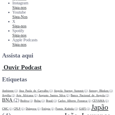
Instagram
Siga-nos
Youtube
Siga-Nos
X
Siga-nos
Spotify
Siga-nos
Apple Podcasts
Siga-nos
Assista aqui
Ouvir Podcast
Etiquetas
Ambiente
(1)
Ana_Paula_de_Carvalho
(1)
Angola_Startup_Summit
(1)
Antony_Blinken
(1)
Argélia
(1)
Arte_Africana
(1)
Augusto_Santos_Silva
(1)
Banco_Nacional_de_Angola
(1)
BNA
(2)
Bodiva
(1)
Bolsa
(1)
Brasil
(1)
Carlos_Alberto_Fonseca
(1)
CEVAMA
(1)
Japão
CMC
(1)
CPLP
(1)
Diáspora
(1)
Etiópia
(1)
Fumio_Kishida
(1)
GAFI
(1)