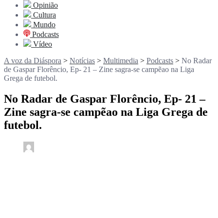
Opinião
Cultura
Mundo
Podcasts
Vídeo
A voz da Diáspora
>
Notícias
>
Multimedia
>
Podcasts
>
No Radar
de Gaspar Florêncio, Ep- 21 – Zine sagra-se campẽao na Liga
Grega de futebol.
No Radar de Gaspar Florêncio, Ep- 21 –
Zine sagra-se campẽao na Liga Grega de
futebol.
0
3 min read
rdl /
3 meses