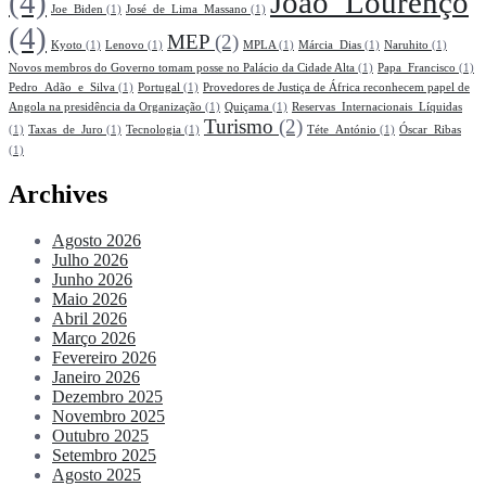
(4)
João_Lourenço
Joe_Biden
(1)
José_de_Lima_Massano
(1)
(4)
MEP
(2)
Kyoto
(1)
Lenovo
(1)
MPLA
(1)
Márcia_Dias
(1)
Naruhito
(1)
Novos membros do Governo tomam posse no Palácio da Cidade Alta
(1)
Papa_Francisco
(1)
Pedro_Adão_e_Silva
(1)
Portugal
(1)
Provedores de Justiça de África reconhecem papel de
Angola na presidência da Organização
(1)
Quiçama
(1)
Reservas_Internacionais_Líquidas
Turismo
(2)
(1)
Taxas_de_Juro
(1)
Tecnologia
(1)
Téte_António
(1)
Óscar_Ribas
(1)
Archives
Agosto 2026
Julho 2026
Junho 2026
Maio 2026
Abril 2026
Março 2026
Fevereiro 2026
Janeiro 2026
Dezembro 2025
Novembro 2025
Outubro 2025
Setembro 2025
Agosto 2025