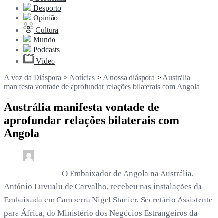
Desporto
Opinião
Cultura
Mundo
Podcasts
Vídeo
A voz da Diáspora
>
Notícias
>
A nossa diáspora
>
Austrália
manifesta vontade de aprofundar relações bilaterais com Angola
Austrália manifesta vontade de
aprofundar relações bilaterais com
Angola
0
3 min read
rdl /
2 meses
O Embaixador de Angola na Austrália,
António Luvualu de Carvalho, recebeu nas instalações da
Embaixada em Camberra Nigel Stanier, Secretário Assistente
para África, do Ministério dos Negócios Estrangeiros da