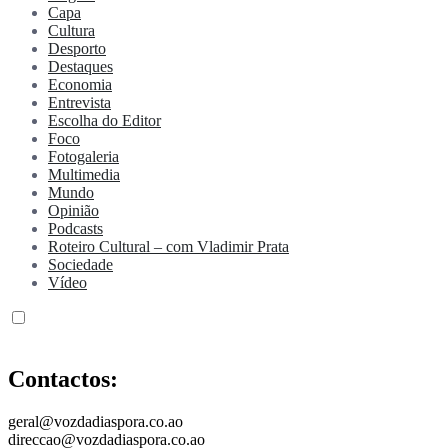
Capa
Cultura
Desporto
Destaques
Economia
Entrevista
Escolha do Editor
Foco
Fotogaleria
Multimedia
Mundo
Opinião
Podcasts
Roteiro Cultural – com Vladimir Prata
Sociedade
Vídeo
Contactos:
geral@vozdadiaspora.co.ao
direccao@vozdadiaspora.co.ao