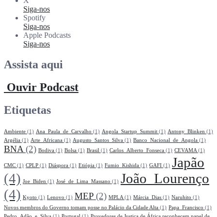
X
Siga-nos
Spotify
Siga-nos
Apple Podcasts
Siga-nos
Assista aqui
Ouvir Podcast
Etiquetas
Ambiente
(1)
Ana_Paula_de_Carvalho
(1)
Angola_Startup_Summit
(1)
Antony_Blinken
(1)
Argélia
(1)
Arte_Africana
(1)
Augusto_Santos_Silva
(1)
Banco_Nacional_de_Angola
(1)
BNA
(2)
Bodiva
(1)
Bolsa
(1)
Brasil
(1)
Carlos_Alberto_Fonseca
(1)
CEVAMA
(1)
Japão
CMC
(1)
CPLP
(1)
Diáspora
(1)
Etiópia
(1)
Fumio_Kishida
(1)
GAFI
(1)
(4)
João_Lourenço
Joe_Biden
(1)
José_de_Lima_Massano
(1)
(4)
MEP
(2)
Kyoto
(1)
Lenovo
(1)
MPLA
(1)
Márcia_Dias
(1)
Naruhito
(1)
Novos membros do Governo tomam posse no Palácio da Cidade Alta
(1)
Papa_Francisco
(1)
Pedro_Adão_e_Silva
(1)
Portugal
(1)
Provedores de Justiça de África reconhecem papel de