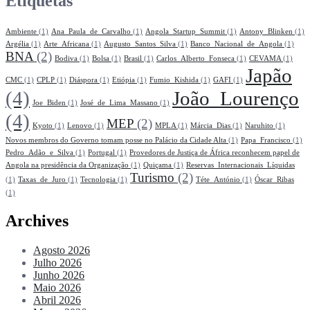
Etiquetas
Ambiente
(1)
Ana_Paula_de_Carvalho
(1)
Angola_Startup_Summit
(1)
Antony_Blinken
(1)
Argélia
(1)
Arte_Africana
(1)
Augusto_Santos_Silva
(1)
Banco_Nacional_de_Angola
(1)
BNA
(2)
Bodiva
(1)
Bolsa
(1)
Brasil
(1)
Carlos_Alberto_Fonseca
(1)
CEVAMA
(1)
Japão
CMC
(1)
CPLP
(1)
Diáspora
(1)
Etiópia
(1)
Fumio_Kishida
(1)
GAFI
(1)
(4)
João_Lourenço
Joe_Biden
(1)
José_de_Lima_Massano
(1)
(4)
MEP
(2)
Kyoto
(1)
Lenovo
(1)
MPLA
(1)
Márcia_Dias
(1)
Naruhito
(1)
Novos membros do Governo tomam posse no Palácio da Cidade Alta
(1)
Papa_Francisco
(1)
Pedro_Adão_e_Silva
(1)
Portugal
(1)
Provedores de Justiça de África reconhecem papel de
Angola na presidência da Organização
(1)
Quiçama
(1)
Reservas_Internacionais_Líquidas
Turismo
(2)
(1)
Taxas_de_Juro
(1)
Tecnologia
(1)
Téte_António
(1)
Óscar_Ribas
(1)
Archives
Agosto 2026
Julho 2026
Junho 2026
Maio 2026
Abril 2026