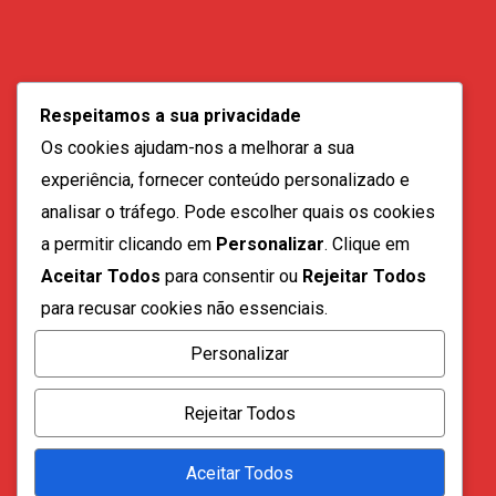
Contactos:
geral@vozdadiaspora.co.ao
Respeitamos a sua privacidade
direccao@vozdadiaspora.co.ao
Os cookies ajudam-nos a melhorar a sua
redaccao@vozdadiaspora.co.ao
experiência, fornecer conteúdo personalizado e
comercial@vozdadiaspora.co.ao
analisar o tráfego. Pode escolher quais os cookies
recrutamento@vozdadiaspora.co.ao
a permitir clicando em
Personalizar
. Clique em
Aceitar Todos
para consentir ou
Rejeitar Todos
para recusar cookies não essenciais.
Personalizar
Todos os direitos reservados a "A Voz da Diáspora" |
Rejeitar Todos
2023
Aceitar Todos