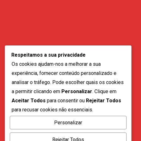
Contactos:
geral@vozdadiaspora.co.ao
Respeitamos a sua privacidade
direccao@vozdadiaspora.co.ao
Os cookies ajudam-nos a melhorar a sua
redaccao@vozdadiaspora.co.ao
experiência, fornecer conteúdo personalizado e
comercial@vozdadiaspora.co.ao
analisar o tráfego. Pode escolher quais os cookies
recrutamento@vozdadiaspora.co.ao
a permitir clicando em
Personalizar
. Clique em
Aceitar Todos
para consentir ou
Rejeitar Todos
para recusar cookies não essenciais.
Personalizar
Todos os direitos reservados a "A Voz da Diáspora" |
Rejeitar Todos