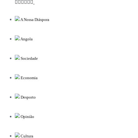
A Nossa Diáspora
Angola
Sociedade
Economia
Desporto
Opinião
Cultura