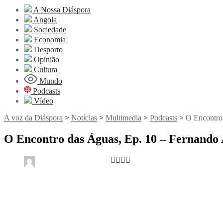
A Nossa Diáspora
Angola
Sociedade
Economia
Desporto
Opinião
Cultura
Mundo
Podcasts
Vídeo
A voz da Diáspora
>
Notícias
>
Multimedia
>
Podcasts
>
O Encontro
O Encontro das Águas, Ep. 10 – Fernando 
0
1 min read
rdl /
2 meses