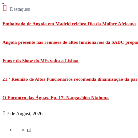
Destaques
Embaixada de Angola em Madrid celebra Dia da Mulher Africana
Angola presente nas reuniões de altos funcionários da SADC prepa
Funge do Show do Mês volta a Lisboa
21.ª Reunião de Altos Funcionários recomenda dinamização da par
O Encontro das Águas, Ep. 17- Nangashino Ntaluma
7 de August, 2026
pt