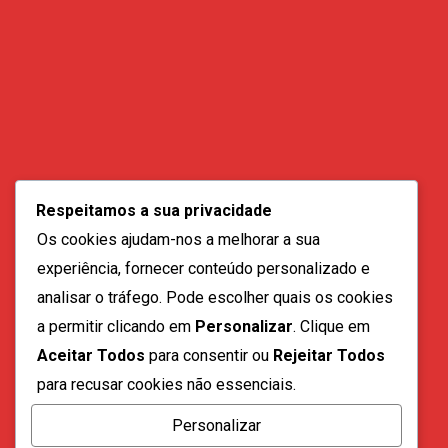
Contactos:
geral@vozdadiaspora.co.ao
Respeitamos a sua privacidade
direccao@vozdadiaspora.co.ao
Os cookies ajudam-nos a melhorar a sua
redaccao@vozdadiaspora.co.ao
experiência, fornecer conteúdo personalizado e
comercial@vozdadiaspora.co.ao
analisar o tráfego. Pode escolher quais os cookies
recrutamento@vozdadiaspora.co.ao
a permitir clicando em
Personalizar
. Clique em
Aceitar Todos
para consentir ou
Rejeitar Todos
para recusar cookies não essenciais.
Personalizar