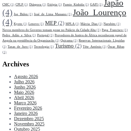
Japão
CMC
(1)
CPLP
(1)
Diáspora
(1)
Etiópia
(1)
Fumio_Kishida
(1)
GAFI
(1)
(4)
João_Lourenço
Joe_Biden
(1)
José_de_Lima_Massano
(1)
(4)
MEP
(2)
Kyoto
(1)
Lenovo
(1)
MPLA
(1)
Márcia_Dias
(1)
Naruhito
(1)
Novos membros do Governo tomam posse no Palácio da Cidade Alta
(1)
Papa_Francisco
(1)
Pedro_Adão_e_Silva
(1)
Portugal
(1)
Provedores de Justiça de África reconhecem papel de
Angola na presidência da Organização
(1)
Quiçama
(1)
Reservas_Internacionais_Líquidas
Turismo
(2)
(1)
Taxas_de_Juro
(1)
Tecnologia
(1)
Téte_António
(1)
Óscar_Ribas
(1)
Archives
Agosto 2026
Julho 2026
Junho 2026
Maio 2026
Abril 2026
Março 2026
Fevereiro 2026
Janeiro 2026
Dezembro 2025
Novembro 2025
Outubro 2025