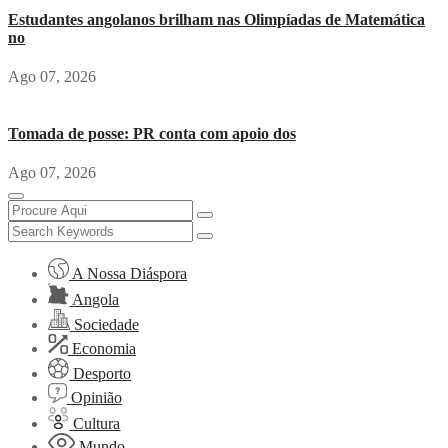
Estudantes angolanos brilham nas Olimpíadas de Matemática
no
Ago 07, 2026
Tomada de posse: PR conta com apoio dos
Ago 07, 2026
A Nossa Diáspora
Angola
Sociedade
Economia
Desporto
Opinião
Cultura
Mundo