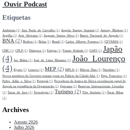
Ouvir Podcast
Etiquetas
Ambiente
(1)
Ana_Paula_de_Carvalho
(1)
Angola_Startup_Summit
(1)
Antony_Blinken
(1)
Argélia
(1)
Arte_Africana
(1)
Augusto_Santos_Silva
(1)
Banco_Nacional_de_Angola
(1)
BNA
(2)
Bodiva
(1)
Bolsa
(1)
Brasil
(1)
Carlos_Alberto_Fonseca
(1)
CEVAMA
(1)
Japão
CMC
(1)
CPLP
(1)
Diáspora
(1)
Etiópia
(1)
Fumio_Kishida
(1)
GAFI
(1)
(4)
João_Lourenço
Joe_Biden
(1)
José_de_Lima_Massano
(1)
(4)
MEP
(2)
Kyoto
(1)
Lenovo
(1)
MPLA
(1)
Márcia_Dias
(1)
Naruhito
(1)
Novos membros do Governo tomam posse no Palácio da Cidade Alta
(1)
Papa_Francisco
(1)
Pedro_Adão_e_Silva
(1)
Portugal
(1)
Provedores de Justiça de África reconhecem papel de
Angola na presidência da Organização
(1)
Quiçama
(1)
Reservas_Internacionais_Líquidas
Turismo
(2)
(1)
Taxas_de_Juro
(1)
Tecnologia
(1)
Téte_António
(1)
Óscar_Ribas
(1)
Archives
Agosto 2026
Julho 2026