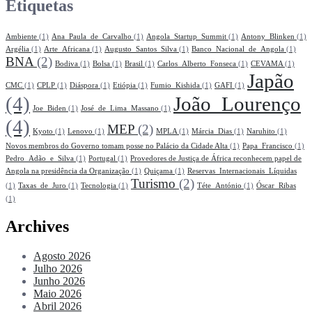
Etiquetas
Ambiente
(1)
Ana_Paula_de_Carvalho
(1)
Angola_Startup_Summit
(1)
Antony_Blinken
(1)
Argélia
(1)
Arte_Africana
(1)
Augusto_Santos_Silva
(1)
Banco_Nacional_de_Angola
(1)
BNA
(2)
Bodiva
(1)
Bolsa
(1)
Brasil
(1)
Carlos_Alberto_Fonseca
(1)
CEVAMA
(1)
Japão
CMC
(1)
CPLP
(1)
Diáspora
(1)
Etiópia
(1)
Fumio_Kishida
(1)
GAFI
(1)
(4)
João_Lourenço
Joe_Biden
(1)
José_de_Lima_Massano
(1)
(4)
MEP
(2)
Kyoto
(1)
Lenovo
(1)
MPLA
(1)
Márcia_Dias
(1)
Naruhito
(1)
Novos membros do Governo tomam posse no Palácio da Cidade Alta
(1)
Papa_Francisco
(1)
Pedro_Adão_e_Silva
(1)
Portugal
(1)
Provedores de Justiça de África reconhecem papel de
Angola na presidência da Organização
(1)
Quiçama
(1)
Reservas_Internacionais_Líquidas
Turismo
(2)
(1)
Taxas_de_Juro
(1)
Tecnologia
(1)
Téte_António
(1)
Óscar_Ribas
(1)
Archives
Agosto 2026
Julho 2026
Junho 2026
Maio 2026
Abril 2026