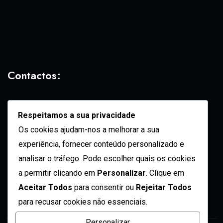
Contactos:
geral@vozdadiaspora.co.ao
Respeitamos a sua privacidade
direccao@vozdadiaspora.co.ao
Os cookies ajudam-nos a melhorar a sua
redaccao@vozdadiaspora.co.ao
experiência, fornecer conteúdo personalizado e
comercial@vozdadiaspora.co.ao
analisar o tráfego. Pode escolher quais os cookies
recrutamento@vozdadiaspora.co.ao
a permitir clicando em
Personalizar
. Clique em
Aceitar Todos
para consentir ou
Rejeitar Todos
para recusar cookies não essenciais.
Personalizar